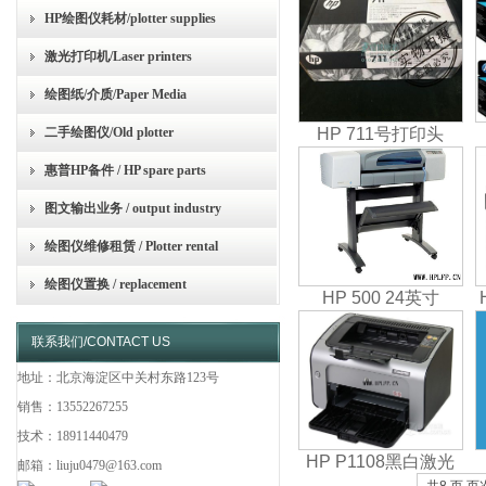
HP绘图仪耗材/plotter supplies
激光打印机/Laser printers
绘图纸/介质/Paper Media
二手绘图仪/Old plotter
HP 711号打印头
惠普HP备件 / HP spare parts
图文输出业务 / output industry
绘图仪维修租赁 / Plotter rental
绘图仪置换 / replacement
HP 500 24英寸
联系我们/CONTACT US
地址：北京海淀区中关村东路123号
销售：13552267255
技术：18911440479
HP P1108黑白激光
邮箱：liuju0479@163.com