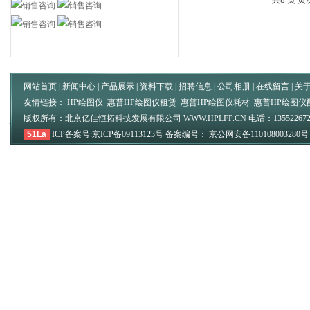
共8 页 页次
网站首页
|
新闻中心
|
产品展示
|
资料下载
|
招聘信息
|
公司相册
|
在线留言
|
关
友情链接：
HP绘图仪
惠普HP绘图仪租赁
惠普HP绘图仪耗材
惠普HP绘图仪
版权所有：北京亿佳恒拓科技发展有限公司 WWW.HPLFP.CN 电话：135522672
51La
ICP备案号:京ICP备09113123号 备案编号： 京公网安备11010800328