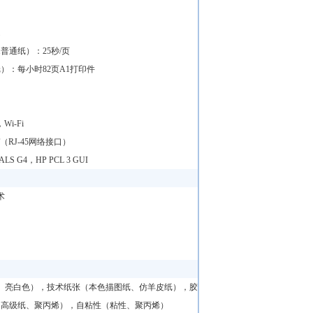
普通纸）：25秒/页
）：每小时82页A1打印件
印
Wi-Fi
ase-T（RJ-45网络接口）
LS G4，HP PCL 3 GUI
术
、亮白色），技术纸张（本色描图纸、仿羊皮纸），胶
、高级纸、聚丙烯），自粘性（粘性、聚丙烯）