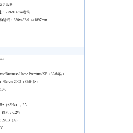
动切纸器
：279-914mm卷筒
纸：330x482-914x1897mm
5mm
ltimate/Business/Home Premium/XP（32/64位）
4位）/Server 2003（32/64位）
10.6
60Hz（±3Hz），2A
，待机：0.2W
29dB（A）
0℃