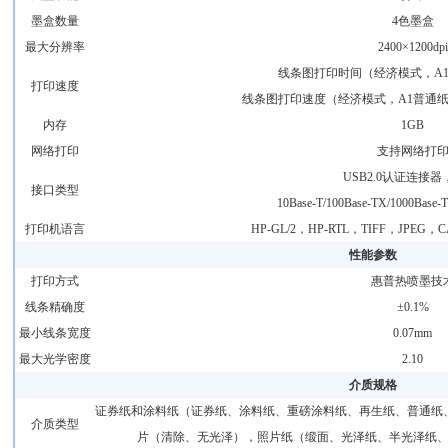
墨盒数量
4色墨盒
最大分辨率
2400×1200dpi
线条图打印时间（经济模式，A1
打印速度
线条图打印速度（经济模式，A1普通纸
内存
1GB
网络打印
支持网络打
USB2.0认证连接器，
接口类型
10Base-T/100Base-TX/1000B
打印机语言
HP-GL/2，HP-RTL，TIFF，JPEG，CA
性能参数
打印方式
惠普热喷墨技
线条精确度
±0.1%
最小线条宽度
0.07mm
最大光学密度
2.10
介质规格
证券纸和涂料纸（证券纸、涂料纸、重磅涂料纸、再生纸、普通纸
介质类型
片（清除、无光泽），照片纸（缎面、光泽纸、半光泽纸