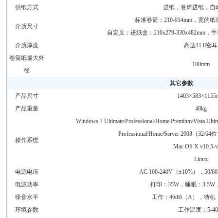
供纸方式
进纸，卷筒进纸，自
标准卷筒：210-914mm，宽的纸张
介质尺寸
自定义：进纸盒：210x279-330x482mm，手动进
介质厚度
高达11.8密耳
卷筒纸最大外
100mm
径
其它参数
产品尺寸
1403×583×115
产品重量
48kg
Windows 7 Ultimate/Professional/Home Premium/Vista U
Professional/Home/Server 2008（32/6
操作系统
Mac OS X v10.5-v
Linux
电源电压
AC 100-240V（±10%），50/
电源功率
打印：35W，睡眠：3.5W
噪音水平
工作：46dB（A），待机：
环境参数
工作温度：5-4