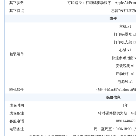
其它参数
打印路径：打印机驱动程序、Apple AirPr
其它特点
惠普“云打印”
附件
主机 x1
打印头墨盒 x
打印机支架 x
心轴 x1
包装清单
快速参考指南 x
安装说明 x1
启动软件 x1
电源线 x1
随机软件
适用于Mac和Windows
保修信息
质保时间
1年
质保备注
针对硬件提供为期一年
客服电话
18911440479
电话备注
周一至周五：9:00-18:0