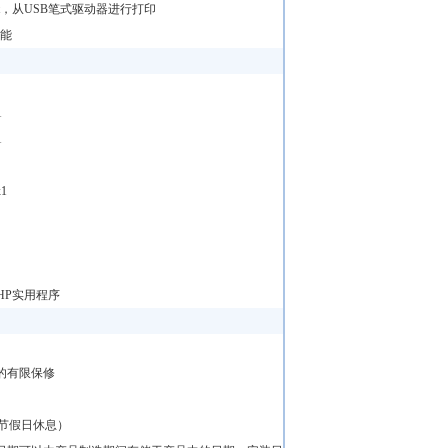
int，从USB笔式驱动器进行打印
功能
1
1
1
的HP实用程序
的有限保修
0（节假日休息）