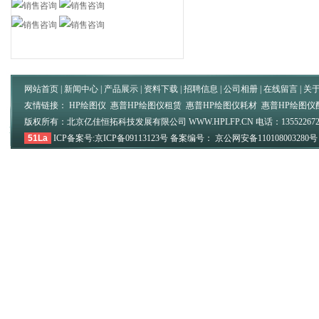
网站首页
|
新闻中心
|
产品展示
|
资料下载
|
招聘信息
|
公司相册
|
在线留言
|
关
友情链接：
HP绘图仪
惠普HP绘图仪租赁
惠普HP绘图仪耗材
惠普HP绘图仪
版权所有：北京亿佳恒拓科技发展有限公司 WWW.HPLFP.CN 电话：135522672
51La
ICP备案号:京ICP备09113123号 备案编号： 京公网安备11010800328